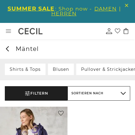
SUMMER SALE
: Shop now -
DAMEN
|
HERREN
Mäntel
Shirts & Tops
Blusen
Pullover & Strickjacke
FILTERN
SORTIEREN NACH