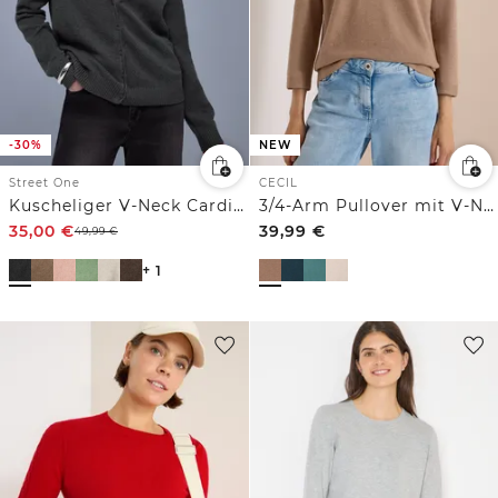
-30%
NEW
Street One
CECIL
Kuscheliger V-Neck Cardigan
3/4-Arm Pullover mit V-Neck und Strukturfront
35,00
€
39,99
€
49,99
€
+ 1