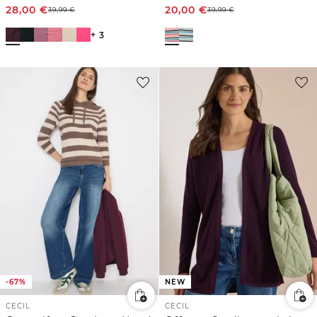
28,00
€
20,00
€
39,99
€
39,99
€
+ 3
-67%
NEW
CECIL
CECIL