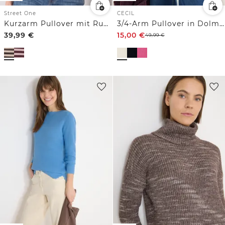
Street One
CECIL
Kurzarm Pullover mit Rundhals und Streifen
3/4-Arm Pullover in Dolman Passform
39,99
€
15,00
€
49,99
€