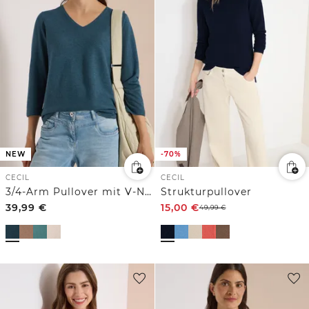
NEW
-70%
CECIL
CECIL
3/4-Arm Pullover mit V-Neck und Strukturfront
Strukturpullover
39,99
€
15,00
€
49,99
€