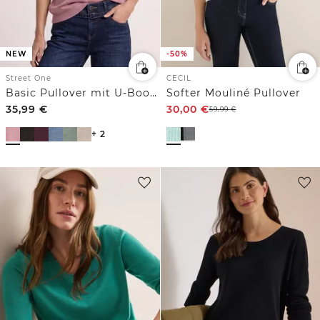
NEW
-50%
Street One
CECIL
Basic Pullover mit U-Boot-Ausschnitt
Softer Mouliné Pullover
35,99
€
30,00
€
59,99
€
+ 2