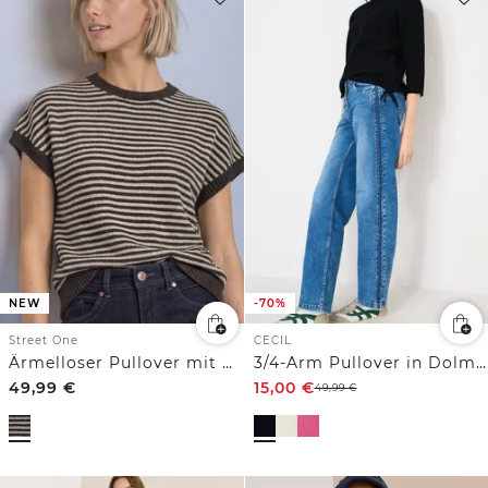
NEW
-70%
Street One
CECIL
Ärmelloser Pullover mit Rundhals
3/4-Arm Pullover in Dolman Passform
49,99
€
15,00
€
49,99
€