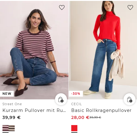
NEW
-30%
Street One
CECIL
Kurzarm Pullover mit Rundhals und Streifen
Basic Rollkragenpullover
39,99
€
28,00
€
39,99
€