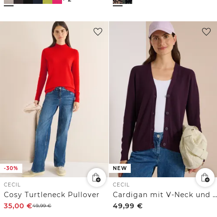
-30%
NEW
CECIL
CECIL
Cosy Turtleneck Pullover
Cardigan mit V-Neck und Struktur
35,00
€
49,99
€
49,99
€