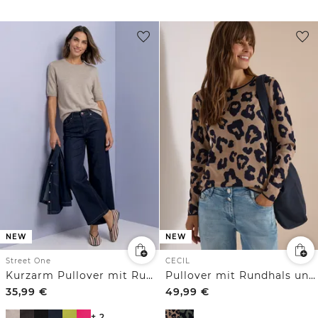
NEW
NEW
Street One
CECIL
Kurzarm Pullover mit Rundhals in Unifarbe
Pullover mit Rundhals und Leo-Muster
35,99
€
49,99
€
+ 2