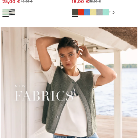
25,00
€
18,00
€
49,99
€
35,99
€
+ 3