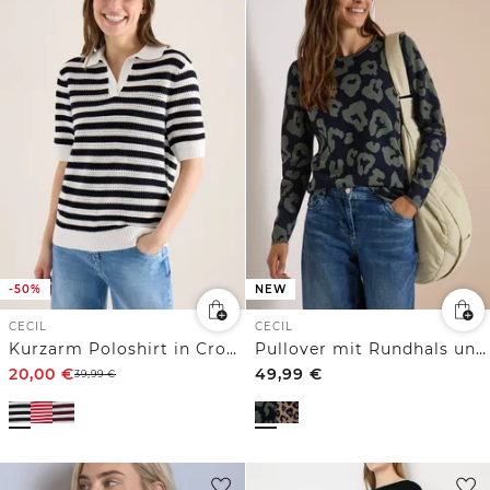
-50%
NEW
CECIL
CECIL
Kurzarm Poloshirt in Crochet-Qualität
Pullover mit Rundhals und Leo-Muster
20,00
€
49,99
€
39,99
€