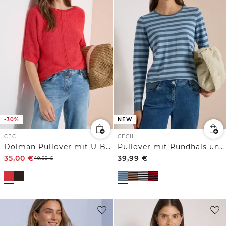
-30%
NEW
CECIL
CECIL
Dolman Pullover mit U-Boot-Ausschnitt
Pullover mit Rundhals und Streifen
35,00
€
39,99
€
49,99
€