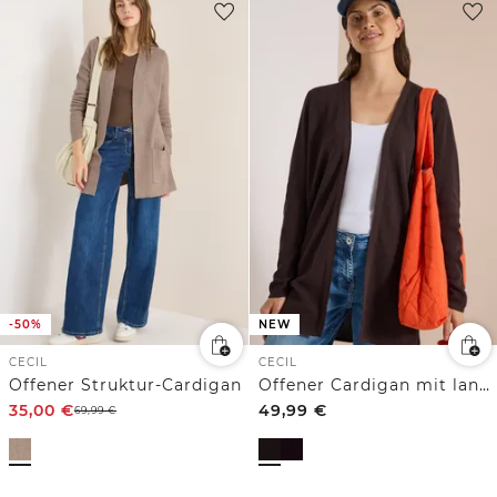
-50%
NEW
CECIL
CECIL
Offener Struktur-Cardigan
Offener Cardigan mit langen Ärmeln
35,00
€
49,99
€
69,99
€