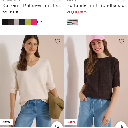
Kurzarm Pullover mit Rundhals in Unifarbe
Pullunder mit Rundhals und Streifen
35,99
€
20,00
€
39,99
€
+ 2
NEW
-30%