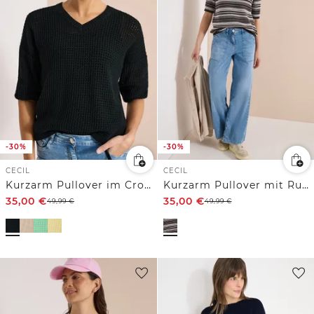
-30%
-30%
CECIL
CECIL
Kurzarm Pullover im Crochet-Look
Kurzarm Pullover mit Rundhals und Streifen
35,00
€
35,00
€
49,99
€
49,99
€