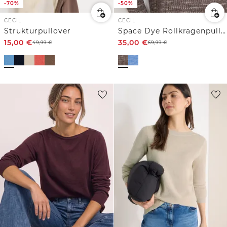
-70%
-50%
CECIL
CECIL
Strukturpullover
Space Dye Rollkragenpullover
15,00
€
35,00
€
49,99
€
69,99
€