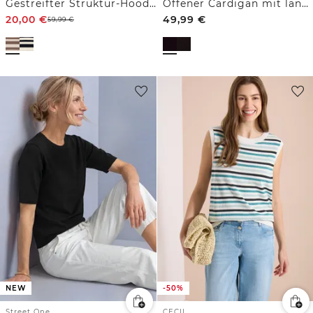
Gestreifter Struktur-Hoodie
Offener Cardigan mit langen Ärmeln
20,00
€
49,99
€
59,99
€
NEW
-50%
Street One
CECIL