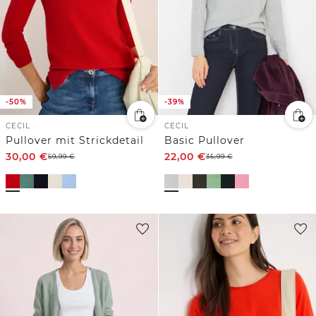
-50%
-39%
CECIL
CECIL
Pullover mit Strickdetail
Basic Pullover
30,00
€
22,00
€
59,99
€
35,99
€