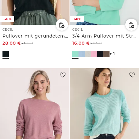
-30%
-60%
CECIL
CECIL
Pullover mit gerundetem V-Ausschnitt
3/4-Arm Pullover mit Struktur
28,00
€
16,00
€
39,99
€
39,99
€
+ 1