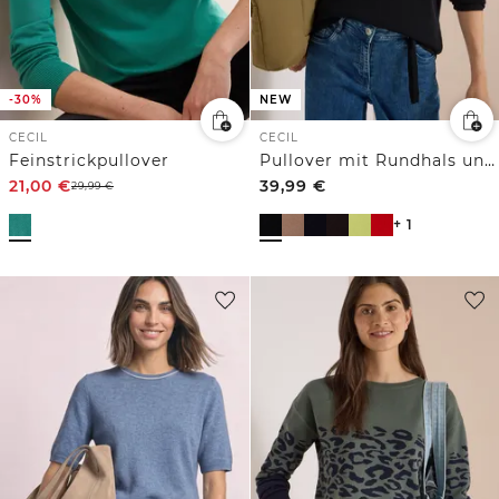
-30%
NEW
CECIL
CECIL
Feinstrickpullover
Pullover mit Rundhals und Struktur
21,00
€
39,99
€
29,99
€
+ 1