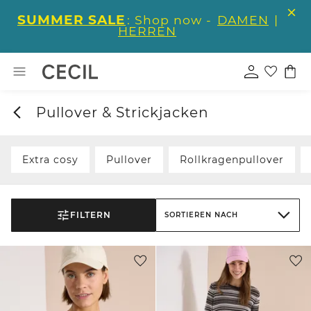
SUMMER SALE
: Shop now -
DAMEN
|
HERREN
Pullover & Strickjacken
Extra cosy
Pullover
Rollkragenpullover
FILTERN
SORTIEREN NACH