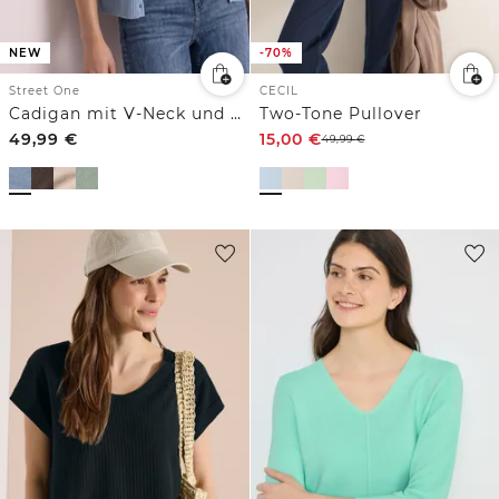
NEW
-70%
Street One
CECIL
Cadigan mit V-Neck und Knopfleiste
Two-Tone Pullover
49,99
€
15,00
€
49,99
€