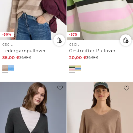
-50%
-67%
CECIL
CECIL
Federgarnpullover
Gestreifter Pullover
35,00
€
20,00
€
69,99
€
59,99
€