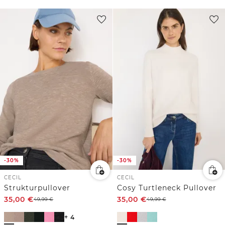
-30%
-30%
CECIL
CECIL
Strukturpullover
Cosy Turtleneck Pullover
35,00
€
35,00
€
49,99
€
49,99
€
+ 4