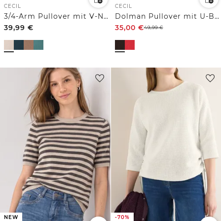
CECIL
CECIL
3/4-Arm Pullover mit V-Neck und Strukturfront
Dolman Pullover mit U-Boot-Ausschnitt
39,99
€
35,00
€
49,99
€
NEW
-70%