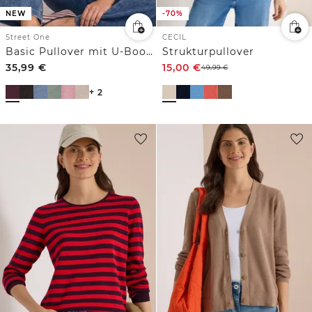
NEW
-70%
Street One
CECIL
Basic Pullover mit U-Boot-Ausschnitt
Strukturpullover
35,99
€
15,00
€
49,99
€
+ 2