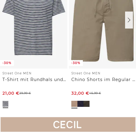
-30%
-30%
Street One MEN
Street One MEN
T-Shirt mit Rundhals und Piquéstruktur
Chino Shorts im Regular Fit
21,00
€
32,00
€
29,99
€
45,99
€