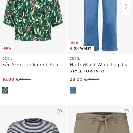
-60%
-60%
HIGH WAIST
CECIL
CECIL
3/4-Arm Tunika mit Split Neck und Print
High Waist Wide Leg Jeans im Slim Fit
STYLE TORONTO
16,00
€
28,00
€
39,99
€
69,99
€