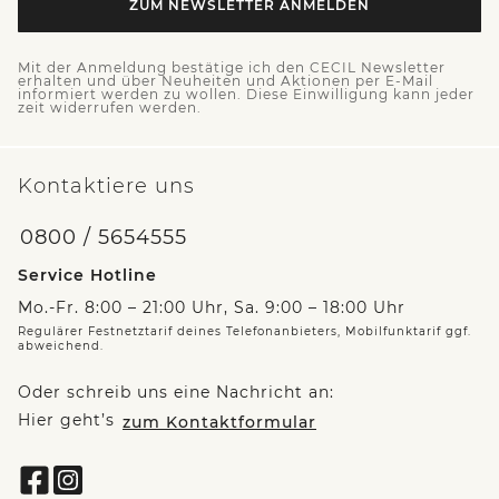
ZUM NEWSLETTER ANMELDEN
Mit der Anmeldung bestätige ich den CECIL Newsletter
erhalten und über Neuheiten und Aktionen per E-Mail
informiert werden zu wollen. Diese Einwilligung kann jeder
zeit widerrufen werden.
Kontaktiere uns
0800 / 5654555
Service Hotline
Mo.-Fr. 8:00 – 21:00 Uhr, Sa. 9:00 – 18:00 Uhr
Regulärer Festnetztarif deines Telefonanbieters, Mobilfunktarif ggf.
abweichend.
Oder schreib uns eine Nachricht an:
Hier geht’s
zum Kontaktformular