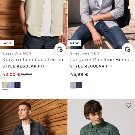
-40%
NEW
Street One MEN
Street One MEN
Kurzarmhemd aus Leinen
Langarm Popeline Hemd mit Print
STYLE REGULAR FIT
STYLE REGULAR FIT
42,00
€
45,99
€
69,99
€