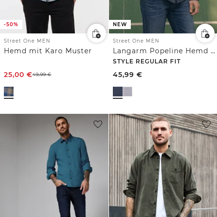
-50%
NEW
Street One MEN
Street One MEN
Hemd mit Karo Muster
Langarm Popeline Hemd mit Print
STYLE REGULAR FIT
25,00
€
45,99
€
49,99
€