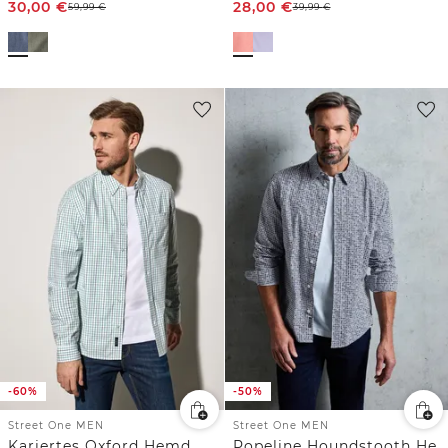
30,00
€
28,00
€
59,99
€
39,99
€
-60%
-50%
Street One MEN
Street One MEN
Kariertes Oxford Hemd
Popeline Houndstooth Hemd