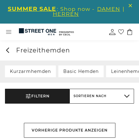
SUMMER SALE
: Shop now -
DAMEN
|
HERREN
Freizeithemden
Kurzarmhemden
Basic Hemden
Leinenhem
FILTERN
SORTIEREN NACH
VORHERIGE PRODUKTE ANZEIGEN