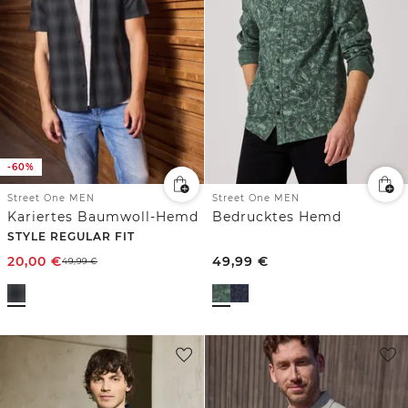
-60%
Street One MEN
Street One MEN
Kariertes Baumwoll-Hemd
Bedrucktes Hemd
STYLE REGULAR FIT
20,00
€
49,99
€
49,99
€