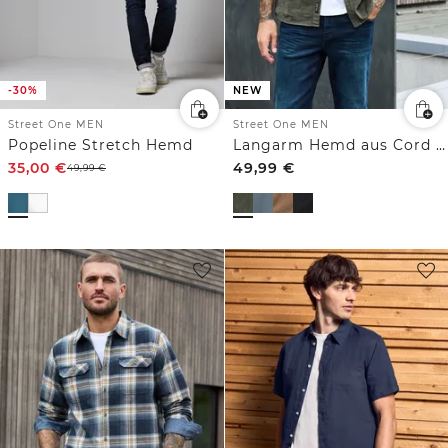
-30%
NEW
Street One MEN
Street One MEN
Popeline Stretch Hemd
Langarm Hemd aus Cord in Unifarbe
35,00
€
49,99
€
49,99
€