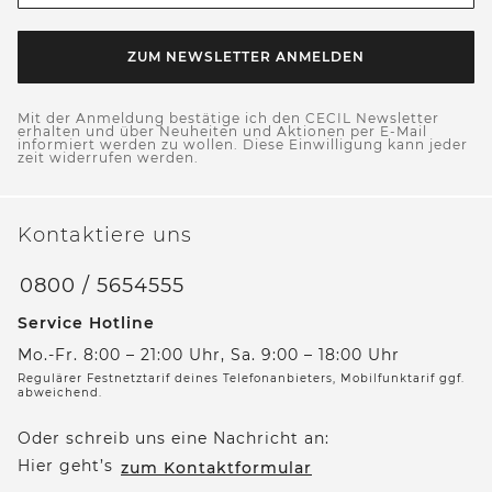
ZUM NEWSLETTER ANMELDEN
Mit der Anmeldung bestätige ich den CECIL Newsletter
erhalten und über Neuheiten und Aktionen per E-Mail
informiert werden zu wollen. Diese Einwilligung kann jeder
zeit widerrufen werden.
Kontaktiere uns
0800 / 5654555
Service Hotline
Mo.-Fr. 8:00 – 21:00 Uhr, Sa. 9:00 – 18:00 Uhr
Regulärer Festnetztarif deines Telefonanbieters, Mobilfunktarif ggf.
abweichend.
Oder schreib uns eine Nachricht an:
Hier geht’s
zum Kontaktformular