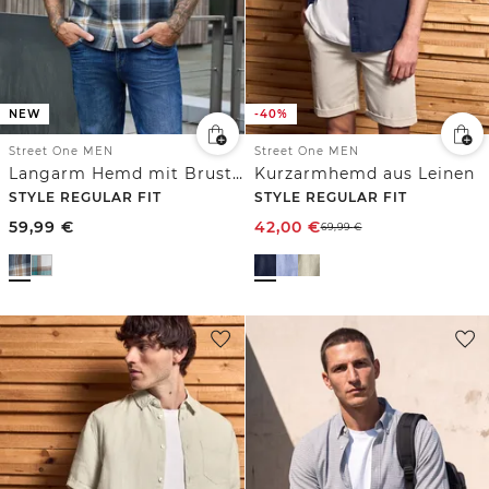
NEW
-40%
Street One MEN
Street One MEN
Langarm Hemd mit Brusttaschen und Karomuster
Kurzarmhemd aus Leinen
STYLE REGULAR FIT
STYLE REGULAR FIT
59,99
€
42,00
€
69,99
€