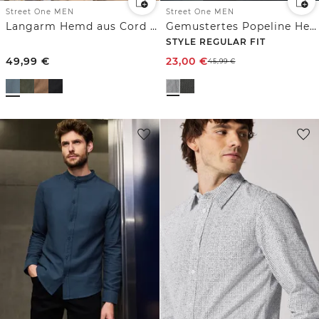
Street One MEN
Street One MEN
Langarm Hemd aus Cord in Unifarbe
Gemustertes Popeline Hemd
STYLE REGULAR FIT
49,99
€
23,00
€
45,99
€