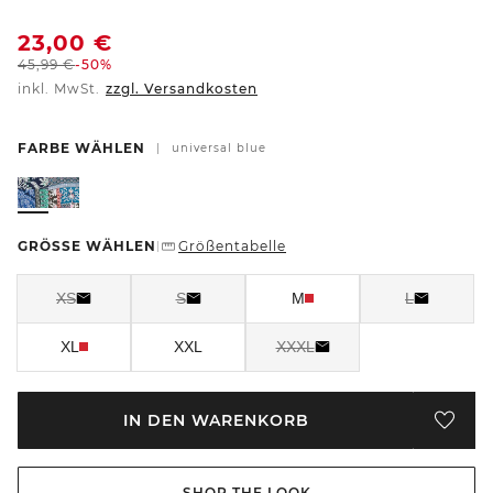
23,00
€
45,99
€
-50%
inkl. MwSt.
zzgl. Versandkosten
FARBE WÄHLEN
|
universal blue
GRÖSSE WÄHLEN
Größentabelle
|
XS
S
M
L
XL
XXL
XXXL
IN DEN WARENKORB
SHOP THE LOOK