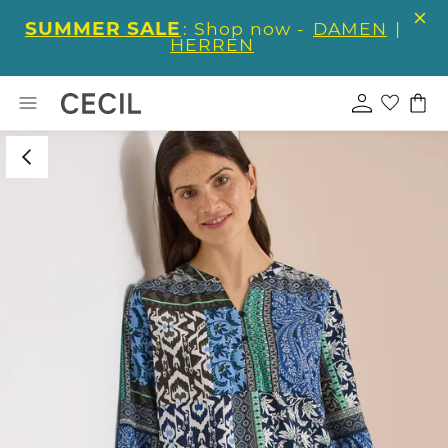
SUMMER SALE
: Shop now -
DAMEN
|
HERREN