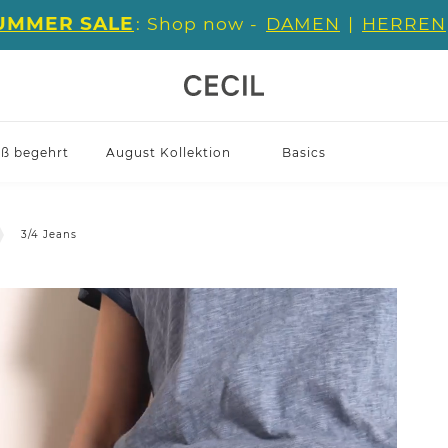
UMMER SALE
: Shop now -
DAMEN
|
HERREN
iß begehrt
August Kollektion
Basics
3/4 Jeans