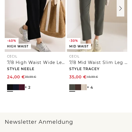
-40%
-30%
HIGH WAIST
MID WAIST
CECIL
CECIL
7/8 High Waist Wide Leg Jerseyhose im Loose Fit
7/8 Mid Waist Slim Leg Hose im Casual Fit
STYLE NEELE
STYLE TRACEY
24,00
€
35,00
€
39,99
€
49,99
€
+ 2
+ 4
Newsletter Anmeldung