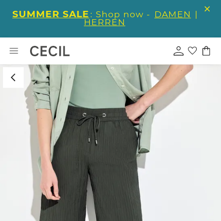
SUMMER SALE
: Shop now -
DAMEN
|
HERREN