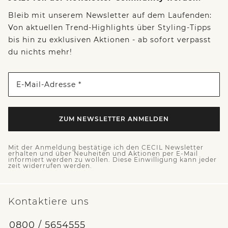
Bleib mit unserem Newsletter auf dem Laufenden:
Von aktuellen Trend-Highlights über Styling-Tipps
bis hin zu exklusiven Aktionen - ab sofort verpasst
du nichts mehr!
E-Mail-Adresse *
ZUM NEWSLETTER ANMELDEN
Mit der Anmeldung bestätige ich den CECIL Newsletter
erhalten und über Neuheiten und Aktionen per E-Mail
informiert werden zu wollen. Diese Einwilligung kann jeder
zeit widerrufen werden.
Kontaktiere uns
0800 / 5654555