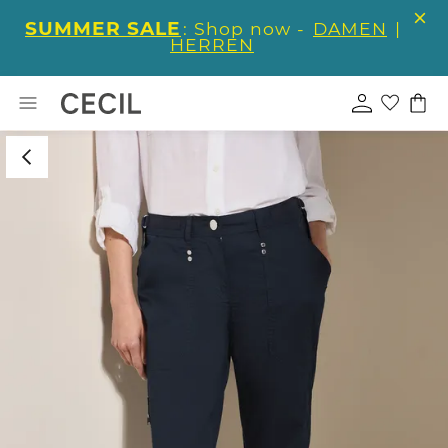
SUMMER SALE
: Shop now -
DAMEN
|
HERREN