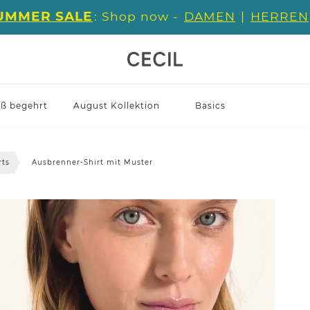
UMMER SALE
: Shop now -
DAMEN
|
HERREN
iß begehrt
August Kollektion
Basics
rts
Ausbrenner-Shirt mit Muster