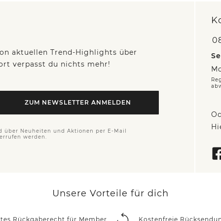
K
0
on aktuellen Trend-Highlights über
Se
fort verpasst du nichts mehr!
Mo
Reg
ab
ZUM NEWSLETTER ANMELDEN
Od
Hi
d über Neuheiten und Aktionen per E-Mail
derrufen werden.
Unsere Vorteile für dich
rtes Rückgaberecht für Member
Kostenfreie Rücksendu