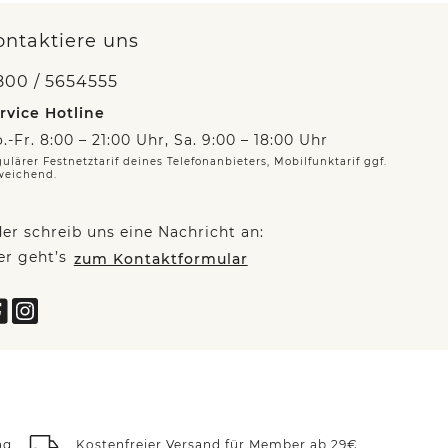
ontaktiere uns
800 / 5654555
rvice Hotline
.-Fr. 8:00 – 21:00 Uhr, Sa. 9:00 – 18:00 Uhr
ulärer Festnetztarif deines Telefonanbieters, Mobilfunktarif ggf.
weichend.
er schreib uns eine Nachricht an:
er geht’s
zum Kontaktformular
ng
Kostenfreier Versand für Member ab 29€