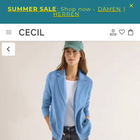
SUMMER SALE
: Shop now -
DAMEN
|
HERREN