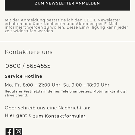
ZUM NEWSLETTER ANMELDEN
Mit der Anmeldung bestätige ich den CECIL Newsletter
erhalten und über Neuheiten und Aktionen per E-Mail
informiert werden zu wollen. Diese Einwilligung kann jeder
zeit widerrufen werden.
Kontaktiere uns
0800 / 5654555
Service Hotline
Mo.-Fr. 8:00 – 21:00 Uhr, Sa. 9:00 – 18:00 Uhr
Regulärer Festnetztarif deines Telefonanbieters, Mobilfunktarif ggf.
abweichend.
Oder schreib uns eine Nachricht an:
Hier geht’s
zum Kontaktformular