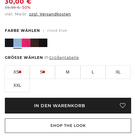
30,00
€
59,99
€
-50%
inkl. MwSt.
zzgl. Versandkosten
FARBE WÄHLEN
|
cloud blue
GRÖSSE WÄHLEN
Größentabelle
|
XS
S
M
L
XL
XXL
IN DEN WARENKORB
SHOP THE LOOK