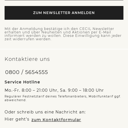
ZUM NEWSLETTER ANMELDEN
Mit der Anmeldung bestätige ich den CECIL Newsletter
erhalten und über Neuheiten und Aktionen per E-Mail
informiert werden zu wollen. Diese Einwilligung kann jeder
zeit widerrufen werden.
Kontaktiere uns
0800 / 5654555
Service Hotline
Mo.-Fr. 8:00 – 21:00 Uhr, Sa. 9:00 – 18:00 Uhr
Regulärer Festnetztarif deines Telefonanbieters, Mobilfunktarif ggf.
abweichend.
Oder schreib uns eine Nachricht an:
Hier geht’s
zum Kontaktformular