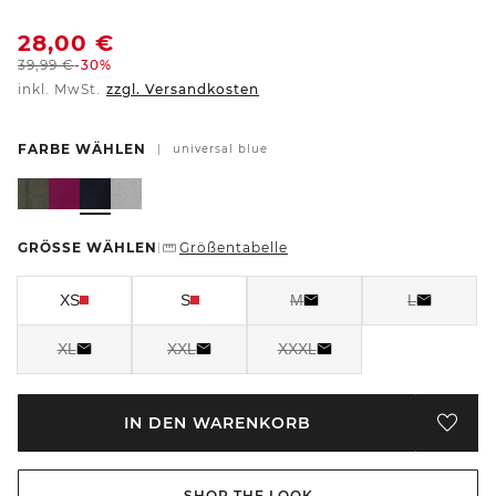
28,00
€
39,99
€
-30%
inkl. MwSt.
zzgl. Versandkosten
FARBE WÄHLEN
|
universal blue
GRÖSSE WÄHLEN
Größentabelle
|
XS
S
M
L
XL
XXL
XXXL
IN DEN WARENKORB
SHOP THE LOOK