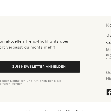
K
0
on aktuellen Trend-Highlights über
Se
fort verpasst du nichts mehr!
Mo
Reg
ab
ZUM NEWSLETTER ANMELDEN
Od
Hi
d über Neuheiten und Aktionen per E-Mail
derrufen werden.