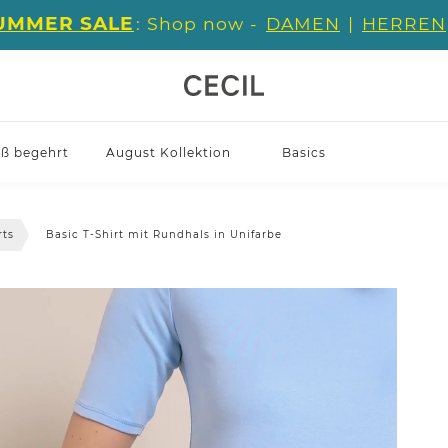
UMMER SALE
: Shop now -
DAMEN
|
HERREN
iß begehrt
August Kollektion
Basics
rts
Basic T-Shirt mit Rundhals in Unifarbe