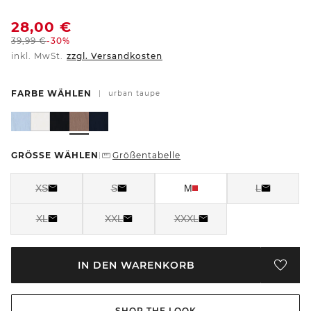
28,00
€
39,99
€
-30%
inkl. MwSt.
zzgl. Versandkosten
FARBE WÄHLEN
|
urban taupe
GRÖSSE WÄHLEN
Größentabelle
|
XS
S
M
L
XL
XXL
XXXL
IN DEN WARENKORB
SHOP THE LOOK