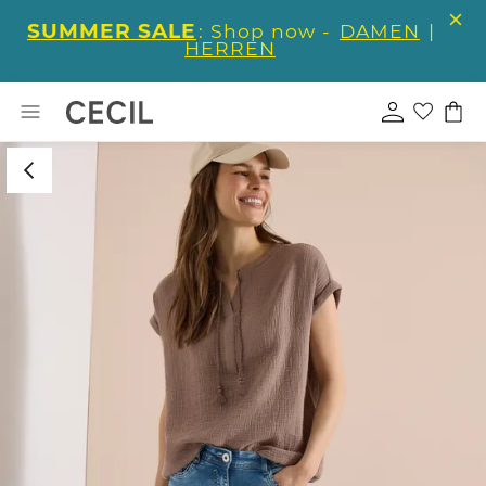
SUMMER SALE
: Shop now -
DAMEN
|
HERREN