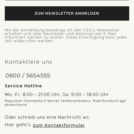
ZUM NEWSLETTER ANMELDEN
Mit der Anmeldung bestätige ich den CECIL Newsletter
erhalten und über Neuheiten und Aktionen per E-Mail
informiert werden zu wollen. Diese Einwilligung kann jeder
zeit widerrufen werden.
Kontaktiere uns
0800 / 5654555
Service Hotline
Mo.-Fr. 8:00 – 21:00 Uhr, Sa. 9:00 – 18:00 Uhr
Regulärer Festnetztarif deines Telefonanbieters, Mobilfunktarif ggf.
abweichend.
Oder schreib uns eine Nachricht an:
Hier geht’s
zum Kontaktformular