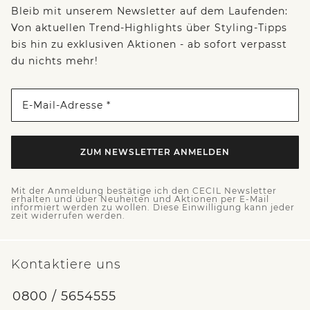
Bleib mit unserem Newsletter auf dem Laufenden:
Von aktuellen Trend-Highlights über Styling-Tipps
bis hin zu exklusiven Aktionen - ab sofort verpasst
du nichts mehr!
E-Mail-Adresse *
ZUM NEWSLETTER ANMELDEN
Mit der Anmeldung bestätige ich den CECIL Newsletter
erhalten und über Neuheiten und Aktionen per E-Mail
informiert werden zu wollen. Diese Einwilligung kann jeder
zeit widerrufen werden.
Kontaktiere uns
0800 / 5654555