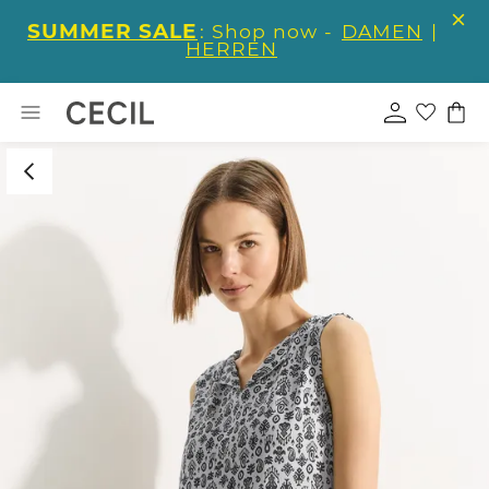
SUMMER SALE
: Shop now -
DAMEN
|
HERREN