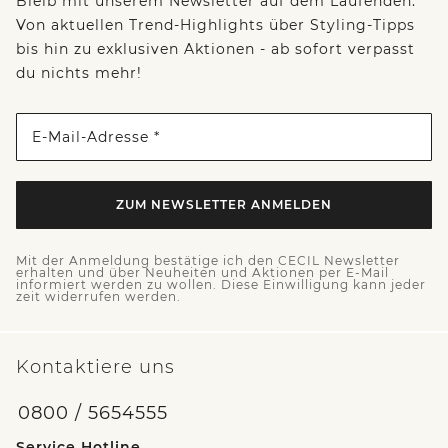
Bleib mit unserem Newsletter auf dem Laufenden:
Von aktuellen Trend-Highlights über Styling-Tipps
bis hin zu exklusiven Aktionen - ab sofort verpasst
du nichts mehr!
E-Mail-Adresse *
ZUM NEWSLETTER ANMELDEN
Mit der Anmeldung bestätige ich den CECIL Newsletter
erhalten und über Neuheiten und Aktionen per E-Mail
informiert werden zu wollen. Diese Einwilligung kann jeder
zeit widerrufen werden.
Kontaktiere uns
0800 / 5654555
Service Hotline