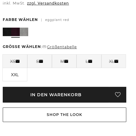
inkl. MwSt.
zzgl. Versandkosten
FARBE WÄHLEN
|
eggplant red
GRÖSSE WÄHLEN
Größentabelle
|
XS
S
M
L
XL
XXL
IN DEN WARENKORB
SHOP THE LOOK