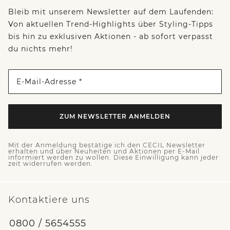
Bleib mit unserem Newsletter auf dem Laufenden:
Von aktuellen Trend-Highlights über Styling-Tipps
bis hin zu exklusiven Aktionen - ab sofort verpasst
du nichts mehr!
E-Mail-Adresse *
ZUM NEWSLETTER ANMELDEN
Mit der Anmeldung bestätige ich den CECIL Newsletter
erhalten und über Neuheiten und Aktionen per E-Mail
informiert werden zu wollen. Diese Einwilligung kann jeder
zeit widerrufen werden.
Kontaktiere uns
0800 / 5654555