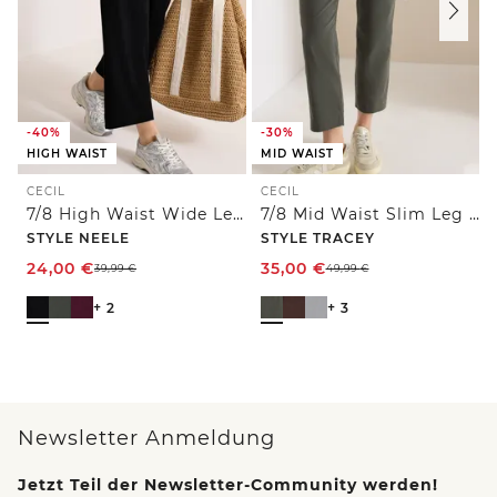
-40%
-30%
HIGH WAIST
MID WAIST
CECIL
CECIL
7/8 High Waist Wide Leg Jerseyhose im Loose Fit
7/8 Mid Waist Slim Leg Hose im Casual Fit
STYLE NEELE
STYLE TRACEY
24,00
€
35,00
€
39,99
€
49,99
€
+ 2
+ 3
Newsletter Anmeldung
Jetzt Teil der Newsletter-Community werden!