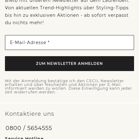
Bleib mit unserem Newsletter auf dem Laufenden:
Von aktuellen Trend-Highlights über Styling-Tipps
bis hin zu exklusiven Aktionen - ab sofort verpasst
du nichts mehr!
E-Mail-Adresse *
ZUM NEWSLETTER ANMELDEN
Mit der Anmeldung bestätige ich den CECIL Newsletter
erhalten und über Neuheiten und Aktionen per E-Mail
informiert werden zu wollen. Diese Einwilligung kann jeder
zeit widerrufen werden.
Kontaktiere uns
0800 / 5654555
Service Hotline