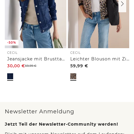
-50%
CECIL
CECIL
Jeansjacke mit Brusttaschen und Knöpfen
Leichter Blouson mit Zipper und Leo-Print
30,00
€
59,99
€
59,99
€
Newsletter Anmeldung
Jetzt Teil der Newsletter-Community werden!