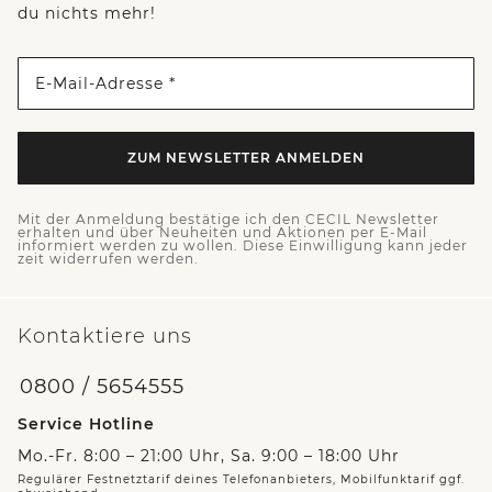
du nichts mehr!
E-Mail-Adresse *
ZUM NEWSLETTER ANMELDEN
Mit der Anmeldung bestätige ich den CECIL Newsletter
erhalten und über Neuheiten und Aktionen per E-Mail
informiert werden zu wollen. Diese Einwilligung kann jeder
zeit widerrufen werden.
Kontaktiere uns
0800 / 5654555
Service Hotline
Mo.-Fr. 8:00 – 21:00 Uhr, Sa. 9:00 – 18:00 Uhr
Regulärer Festnetztarif deines Telefonanbieters, Mobilfunktarif ggf.