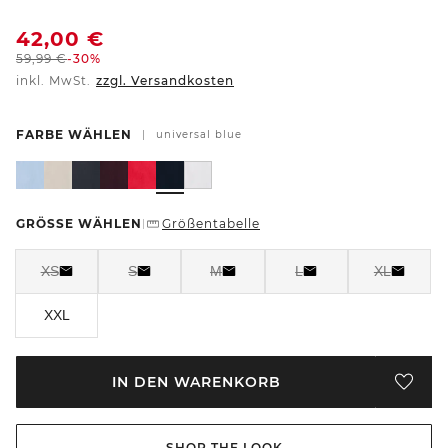
42,00
€
59,99
€
-30%
inkl. MwSt.
zzgl. Versandkosten
FARBE WÄHLEN
|
universal blue
GRÖSSE WÄHLEN
Größentabelle
|
XS
S
M
L
XL
XXL
IN DEN WARENKORB
SHOP THE LOOK