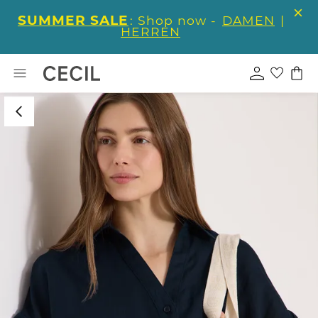
SUMMER SALE
: Shop now -
DAMEN
|
HERREN