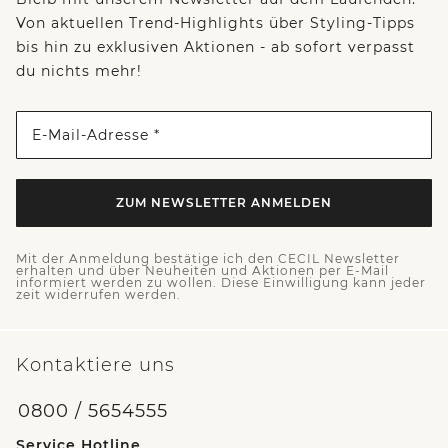
Von aktuellen Trend-Highlights über Styling-Tipps
bis hin zu exklusiven Aktionen - ab sofort verpasst
du nichts mehr!
E-Mail-Adresse *
ZUM NEWSLETTER ANMELDEN
Mit der Anmeldung bestätige ich den CECIL Newsletter
erhalten und über Neuheiten und Aktionen per E-Mail
informiert werden zu wollen. Diese Einwilligung kann jeder
zeit widerrufen werden.
Kontaktiere uns
0800 / 5654555
Service Hotline