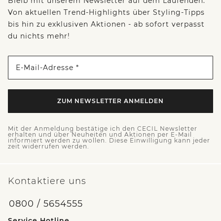
Bleib mit unserem Newsletter auf dem Laufenden:
Von aktuellen Trend-Highlights über Styling-Tipps
bis hin zu exklusiven Aktionen - ab sofort verpasst
du nichts mehr!
E-Mail-Adresse *
ZUM NEWSLETTER ANMELDEN
Mit der Anmeldung bestätige ich den CECIL Newsletter
erhalten und über Neuheiten und Aktionen per E-Mail
informiert werden zu wollen. Diese Einwilligung kann jeder
zeit widerrufen werden.
Kontaktiere uns
0800 / 5654555
Service Hotline