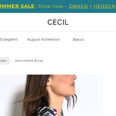
UMMER SALE
: Shop now -
DAMEN
|
HERREN
iß begehrt
August Kollektion
Basics
usen
Gemusterte Bluse