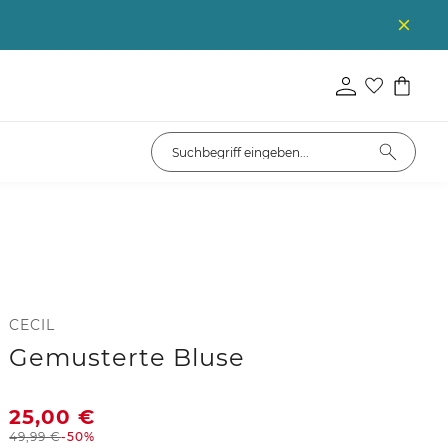
CECIL
Gemusterte Bluse
25,00
€
49,99
€
-50%