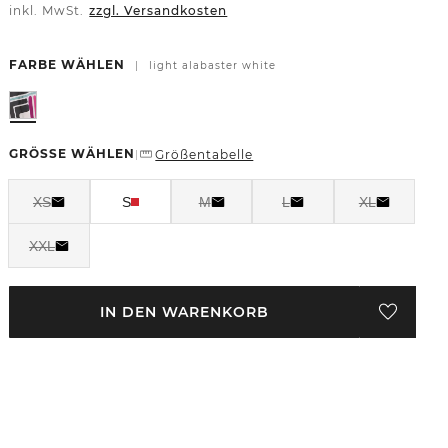
inkl. MwSt.
zzgl. Versandkosten
FARBE WÄHLEN
|
light alabaster white
GRÖSSE WÄHLEN
Größentabelle
|
XS
S
M
L
XL
XXL
IN DEN WARENKORB