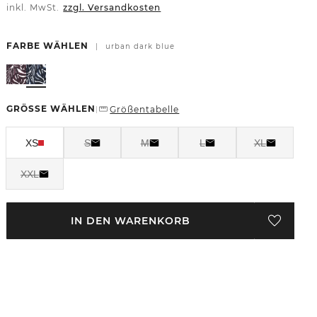
inkl. MwSt.
zzgl. Versandkosten
FARBE WÄHLEN
|
urban dark blue
GRÖSSE WÄHLEN
Größentabelle
|
XS
S
M
L
XL
XXL
IN DEN WARENKORB