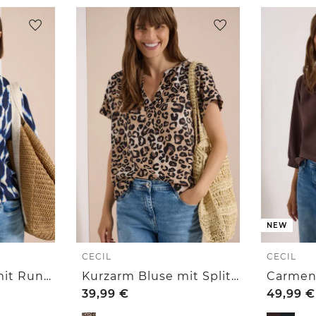
NEW
CECIL
CECIL
Kurzarm Bluse mit Rundhals und Print
Kurzarm Bluse mit Split Neck und Leo-Print
39,99
€
49,99
€