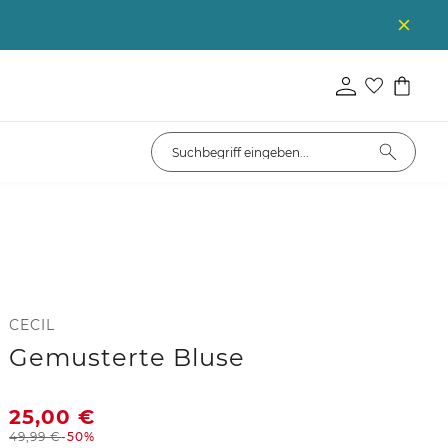
CECIL
Gemusterte Bluse
25,00
€
49,99
€
-50%