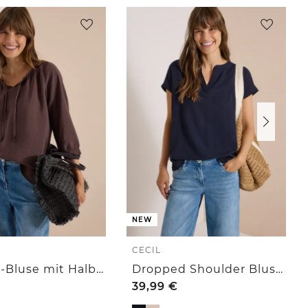
NEW
CECIL
Carmen-Bluse mit Halbarm und Bändern
Dropped Shoulder Blusenshirt mit Struktur
39,99
€