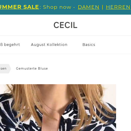
UMMER SALE
: Shop now -
DAMEN
|
HERREN
iß begehrt
August Kollektion
Basics
usen
Gemusterte Bluse