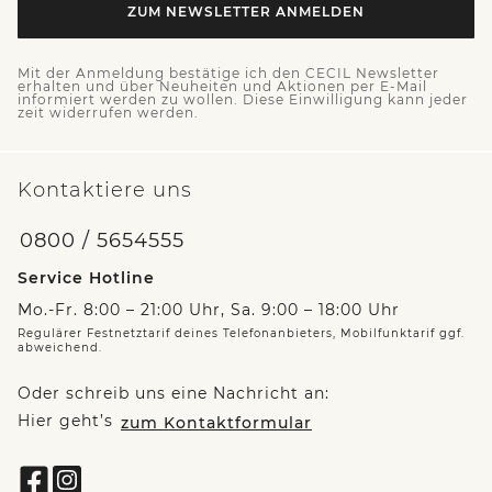
ZUM NEWSLETTER ANMELDEN
Mit der Anmeldung bestätige ich den CECIL Newsletter
erhalten und über Neuheiten und Aktionen per E-Mail
informiert werden zu wollen. Diese Einwilligung kann jeder
zeit widerrufen werden.
Kontaktiere uns
0800 / 5654555
Service Hotline
Mo.-Fr. 8:00 – 21:00 Uhr, Sa. 9:00 – 18:00 Uhr
Regulärer Festnetztarif deines Telefonanbieters, Mobilfunktarif ggf.
abweichend.
Oder schreib uns eine Nachricht an:
Hier geht’s
zum Kontaktformular