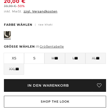
20,00
€
39,99
€
-50%
inkl. MwSt.
zzgl. Versandkosten
FARBE WÄHLEN
|
raw khaki
GRÖSSE WÄHLEN
Größentabelle
|
XS
S
M
L
XL
XXL
IN DEN WARENKORB
SHOP THE LOOK