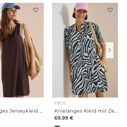
CECIL
Knielanges Jerseykleid mit V-Neck
Knielanges Kleid mit Zebraprint
69,99
€