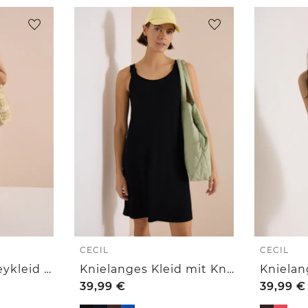
CECIL
CECIL
Knielanges Jerseykleid mit V-Neck
Knielanges Kleid mit Knotendetail
39,99
€
39,99
€