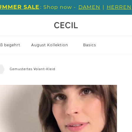
UMMER SALE
: Shop now -
DAMEN
|
HERREN
iß begehrt
August Kollektion
Basics
r
Gemustertes Volant-Kleid