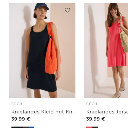
CECIL
CECIL
Knielanges Kleid mit Knotendetail
39,99
€
39,99
€