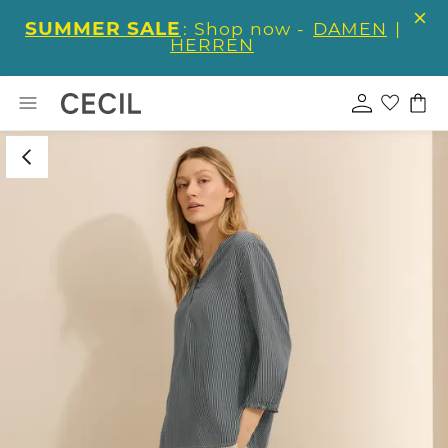
SUMMER SALE
: Shop now -
DAMEN
|
HERREN