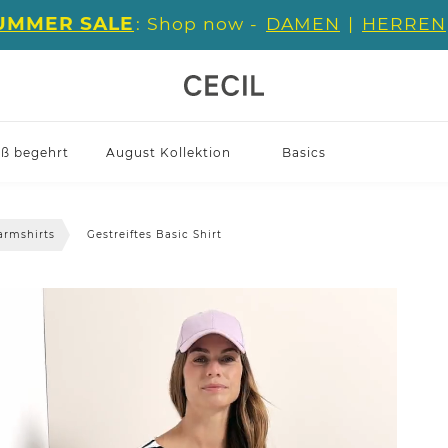
UMMER SALE
: Shop now -
DAMEN
|
HERREN
iß begehrt
August Kollektion
Basics
armshirts
Gestreiftes Basic Shirt