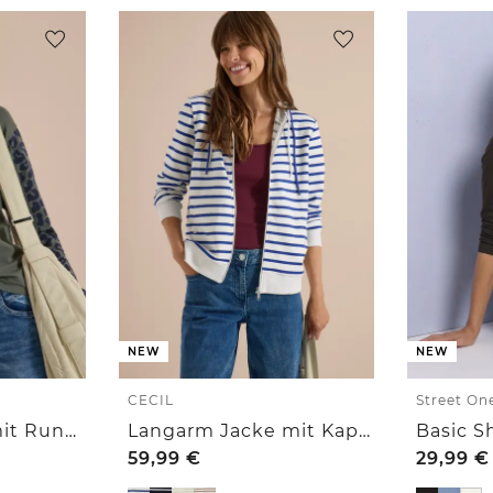
NEW
NEW
CECIL
Street On
Langarm Shirt mit Rundhals und Leo-Details
Langarm Jacke mit Kapuze und Struktur
59,99
€
29,99
€