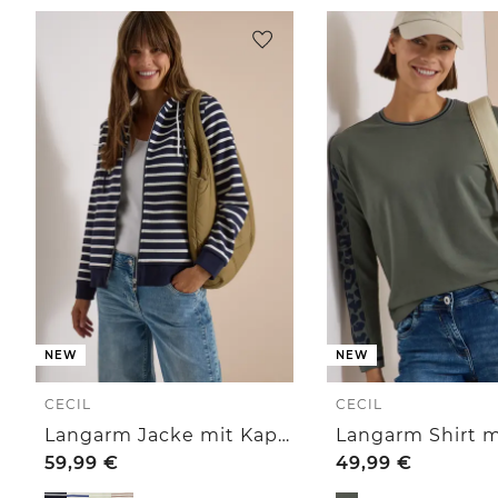
NEW
NEW
CECIL
CECIL
Langarm Jacke mit Kapuze und Struktur
59,99
€
49,99
€