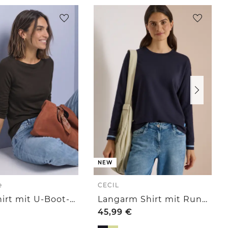
NEW
e
CECIL
Basic Shirt mit U-Boot-Ausschnitt
Langarm Shirt mit Rundhals und Streifendetail
45,99
€