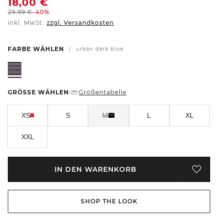
18,00
€
29,99
€
-40%
inkl. MwSt.
zzgl. Versandkosten
FARBE WÄHLEN
|
urban dark blue
GRÖSSE WÄHLEN
Größentabelle
|
XS
S
M
L
XL
XXL
IN DEN WARENKORB
SHOP THE LOOK