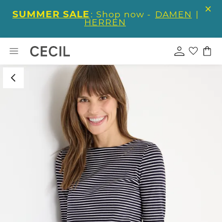
SUMMER SALE
: Shop now -
DAMEN
|
HERREN