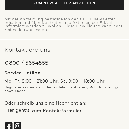
ZUM NEWSLETTER ANMELDEN
Mit der Anmeldung bestätige ich den CECIL Newsletter
erhalten und über Neuheiten und Aktionen per E-Mail
informiert werden zu wollen. Diese Einwilligung kann jeder
zeit widerrufen werden.
Kontaktiere uns
0800 / 5654555
Service Hotline
Mo.-Fr. 8:00 – 21:00 Uhr, Sa. 9:00 – 18:00 Uhr
Regulärer Festnetztarif deines Telefonanbieters, Mobilfunktarif ggf.
abweichend.
Oder schreib uns eine Nachricht an:
Hier geht’s
zum Kontaktformular