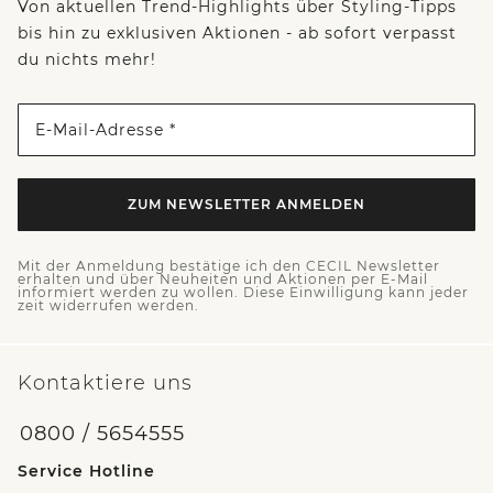
Von aktuellen Trend-Highlights über Styling-Tipps
bis hin zu exklusiven Aktionen - ab sofort verpasst
du nichts mehr!
E-Mail-Adresse *
ZUM NEWSLETTER ANMELDEN
Mit der Anmeldung bestätige ich den CECIL Newsletter
erhalten und über Neuheiten und Aktionen per E-Mail
informiert werden zu wollen. Diese Einwilligung kann jeder
zeit widerrufen werden.
Kontaktiere uns
0800 / 5654555
Service Hotline