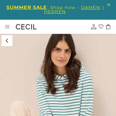
SUMMER SALE
: Shop now -
DAMEN
|
HERREN