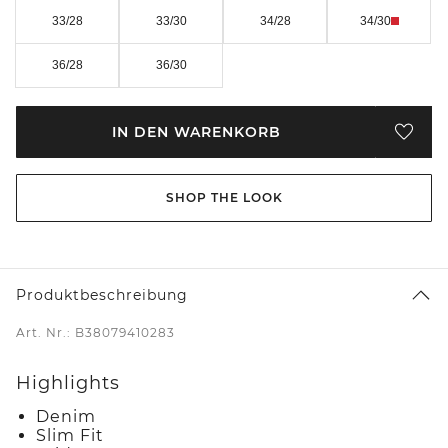
33/28
33/30
34/28
34/30
36/28
36/30
IN DEN WARENKORB
SHOP THE LOOK
Produktbeschreibung
Art. Nr.: B38079410283
Highlights
Denim
Slim Fit