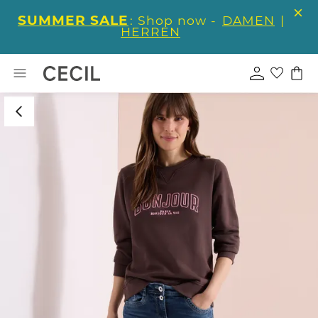
SUMMER SALE
: Shop now -
DAMEN
|
HERREN