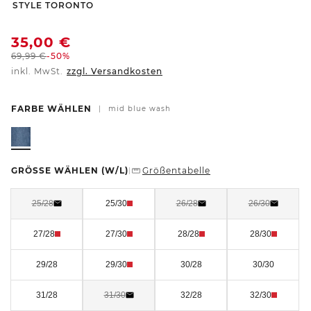
-
STYLE TORONTO
35,00
€
69,99
€
-50%
inkl. MwSt.
zzgl. Versandkosten
FARBE WÄHLEN
|
mid blue wash
GRÖSSE WÄHLEN
(W/L)
Größentabelle
|
25/28
25/30
26/28
26/30
27/28
27/30
28/28
28/30
29/28
29/30
30/28
30/30
31/28
31/30
32/28
32/30