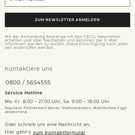
ZUM NEWSLETTER ANMELDEN
Mit der Anmeldung bestätige ich den CECIL Newsletter
erhalten und über Neuheiten und Aktionen per E-Mail
informiert werden zu wollen. Diese Einwilligung kann jeder
zeit widerrufen werden.
Kontaktiere uns
0800 / 5654555
Service Hotline
Mo.-Fr. 8:00 – 21:00 Uhr, Sa. 9:00 – 18:00 Uhr
Regulärer Festnetztarif deines Telefonanbieters, Mobilfunktarif ggf.
abweichend.
Oder schreib uns eine Nachricht an:
Hier geht’s
zum Kontaktformular