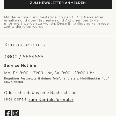
ZUM NEWSLETTER ANMELDEN
Mit der Anmeldung bestätige ich den CECIL Newsletter
erhalten und über Neuheiten und Aktionen per E-Mail
informiert werden zu wollen. Diese Einwilligung kann jeder
zeit widerrufen werden.
Kontaktiere uns
0800 / 5654555
Service Hotline
Mo.-Fr. 8:00 – 21:00 Uhr, Sa. 9:00 – 18:00 Uhr
Regulärer Festnetztarif deines Telefonanbieters, Mobilfunktarif ggf.
abweichend.
Oder schreib uns eine Nachricht an:
Hier geht’s
zum Kontaktformular