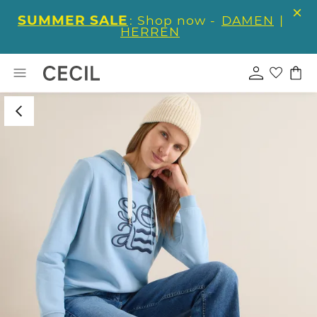
SUMMER SALE
: Shop now -
DAMEN
|
HERREN