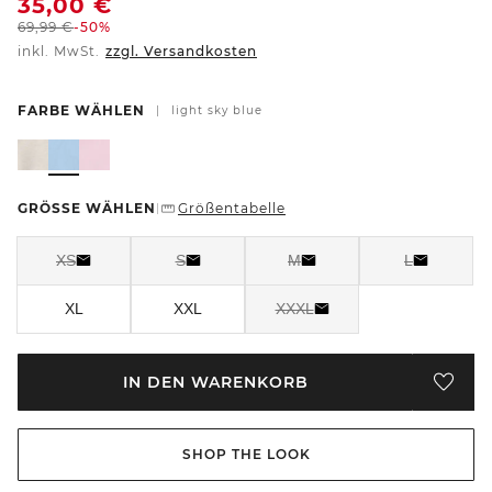
35,00
€
69,99
€
-50%
inkl. MwSt.
zzgl. Versandkosten
FARBE WÄHLEN
|
light sky blue
GRÖSSE WÄHLEN
Größentabelle
|
XS
S
M
L
XL
XXL
XXXL
IN DEN WARENKORB
SHOP THE LOOK