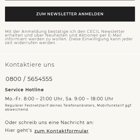
ZUM NEWSLETTER ANMELDEN
Mit der Anmeldung bestätige ich den CECIL Newsletter
erhalten und über Neuheiten und Aktionen per E-Mail
informiert werden zu wollen. Diese Einwilligung kann jeder
zeit widerrufen werden.
Kontaktiere uns
0800 / 5654555
Service Hotline
Mo.-Fr. 8:00 – 21:00 Uhr, Sa. 9:00 – 18:00 Uhr
Regulärer Festnetztarif deines Telefonanbieters, Mobilfunktarif ggf.
abweichend.
Oder schreib uns eine Nachricht an:
Hier geht’s
zum Kontaktformular