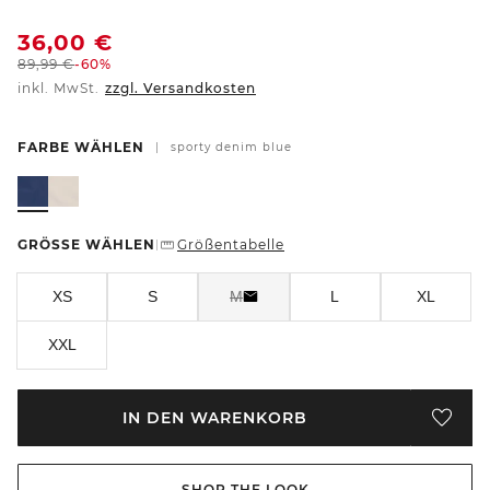
36,00
€
89,99
€
-60%
inkl. MwSt.
zzgl. Versandkosten
FARBE WÄHLEN
|
sporty denim blue
GRÖSSE WÄHLEN
Größentabelle
|
XS
S
M
L
XL
XXL
IN DEN WARENKORB
SHOP THE LOOK