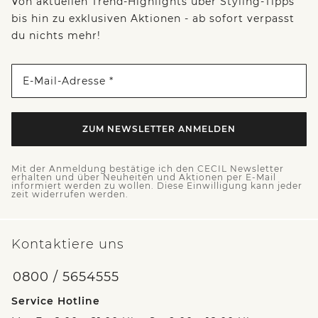
Von aktuellen Trend-Highlights über Styling-Tipps
bis hin zu exklusiven Aktionen - ab sofort verpasst
du nichts mehr!
E-Mail-Adresse *
ZUM NEWSLETTER ANMELDEN
Mit der Anmeldung bestätige ich den CECIL Newsletter
erhalten und über Neuheiten und Aktionen per E-Mail
informiert werden zu wollen. Diese Einwilligung kann jeder
zeit widerrufen werden.
Kontaktiere uns
0800 / 5654555
Service Hotline