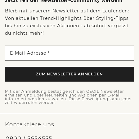
Jetzt Teil der Newsletter-Community werden!
Bleib mit unserem Newsletter auf dem Laufenden:
Von aktuellen Trend-Highlights über Styling-Tipps
bis hin zu exklusiven Aktionen - ab sofort verpasst
du nichts mehr!
E-Mail-Adresse *
ZUM NEWSLETTER ANMELDEN
Mit der Anmeldung bestätige ich den CECIL Newsletter
erhalten und über Neuheiten und Aktionen per E-Mail
informiert werden zu wollen. Diese Einwilligung kann jeder
zeit widerrufen werden.
Kontaktiere uns
0800 / 5654555