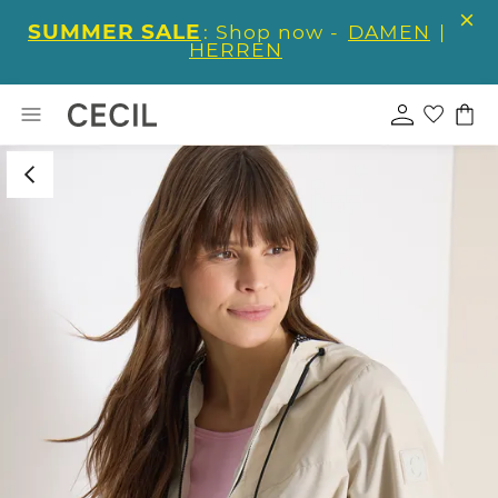
SUMMER SALE
: Shop now -
DAMEN
|
HERREN