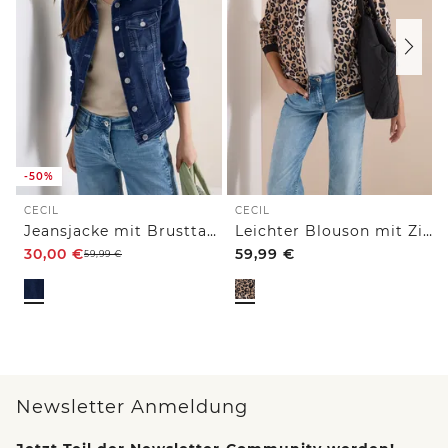
-50%
CECIL
CECIL
Jeansjacke mit Brusttaschen und Knöpfen
Leichter Blouson mit Zipper und Leo-Print
30,00
€
59,99
€
59,99
€
Newsletter Anmeldung