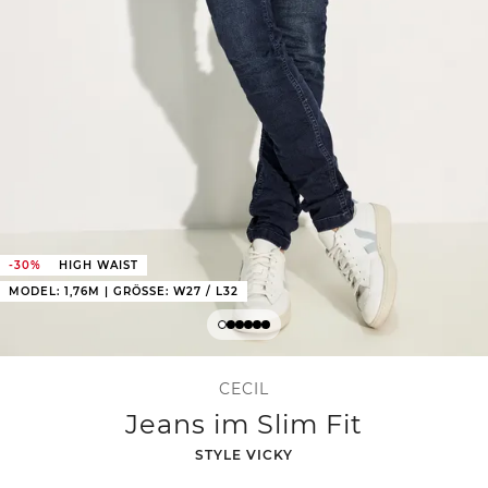
-30%
HIGH WAIST
MODEL: 1,76M | GRÖSSE: W27 / L32
CECIL
Jeans im Slim Fit
-
STYLE VICKY