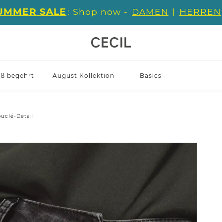
UMMER SALE
: Shop now -
DAMEN
|
HERREN
iß begehrt
August Kollektion
Basics
uclé-Detail