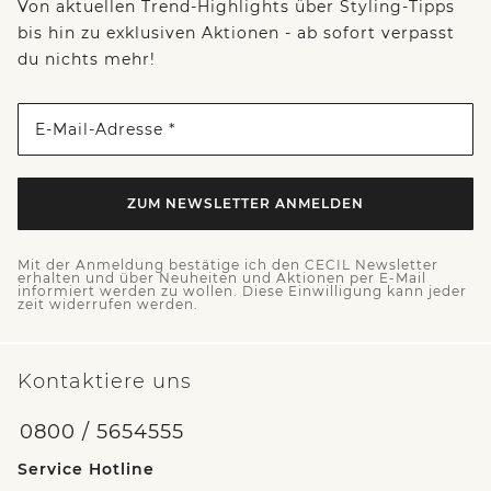
Von aktuellen Trend-Highlights über Styling-Tipps
bis hin zu exklusiven Aktionen - ab sofort verpasst
du nichts mehr!
E-Mail-Adresse *
ZUM NEWSLETTER ANMELDEN
Mit der Anmeldung bestätige ich den CECIL Newsletter
erhalten und über Neuheiten und Aktionen per E-Mail
informiert werden zu wollen. Diese Einwilligung kann jeder
zeit widerrufen werden.
Kontaktiere uns
0800 / 5654555
Service Hotline