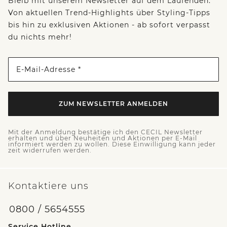
Bleib mit unserem Newsletter auf dem Laufenden:
Von aktuellen Trend-Highlights über Styling-Tipps
bis hin zu exklusiven Aktionen - ab sofort verpasst
du nichts mehr!
E-Mail-Adresse *
ZUM NEWSLETTER ANMELDEN
Mit der Anmeldung bestätige ich den CECIL Newsletter
erhalten und über Neuheiten und Aktionen per E-Mail
informiert werden zu wollen. Diese Einwilligung kann jeder
zeit widerrufen werden.
Kontaktiere uns
0800 / 5654555
Service Hotline