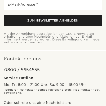
E-Mail-Adresse *
ZUM NEWSLETTER ANMELDEN
Mit der Anmeldung bestätige ich den CECIL Newsletter
erhalten und über Neuheiten und Aktionen per E-Mail
informiert werden zu wollen. Diese Einwilligung kann jeder
zeit widerrufen werden.
Kontaktiere uns
0800 / 5654555
Service Hotline
Mo.-Fr. 8:00 – 21:00 Uhr, Sa. 9:00 – 18:00 Uhr
Regulärer Festnetztarif deines Telefonanbieters, Mobilfunktarif ggf.
abweichend.
Oder schreib uns eine Nachricht an: