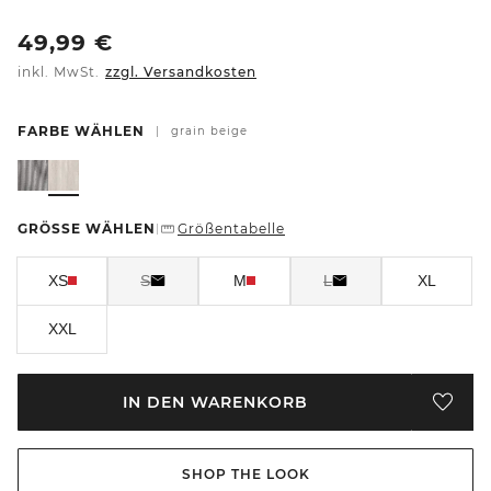
49,99
€
inkl. MwSt.
zzgl. Versandkosten
FARBE WÄHLEN
|
grain beige
GRÖSSE WÄHLEN
Größentabelle
|
XS
S
M
L
XL
XXL
IN DEN WARENKORB
SHOP THE LOOK