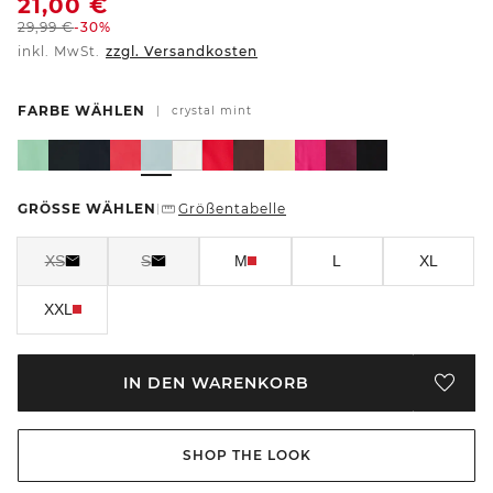
21,00
€
29,99
€
-30%
inkl. MwSt.
zzgl. Versandkosten
FARBE WÄHLEN
|
crystal mint
GRÖSSE WÄHLEN
Größentabelle
|
XS
S
M
L
XL
XXL
IN DEN WARENKORB
SHOP THE LOOK