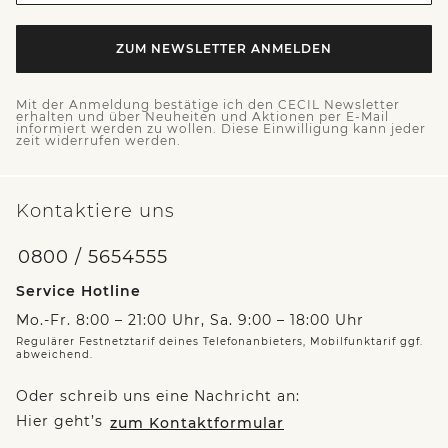
ZUM NEWSLETTER ANMELDEN
Mit der Anmeldung bestätige ich den CECIL Newsletter
erhalten und über Neuheiten und Aktionen per E-Mail
informiert werden zu wollen. Diese Einwilligung kann jeder
zeit widerrufen werden.
Kontaktiere uns
0800 / 5654555
Service Hotline
Mo.-Fr. 8:00 – 21:00 Uhr, Sa. 9:00 – 18:00 Uhr
Regulärer Festnetztarif deines Telefonanbieters, Mobilfunktarif ggf.
abweichend.
Oder schreib uns eine Nachricht an:
Hier geht’s
zum Kontaktformular