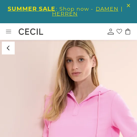
SUMMER SALE
: Shop now -
DAMEN
|
HERREN