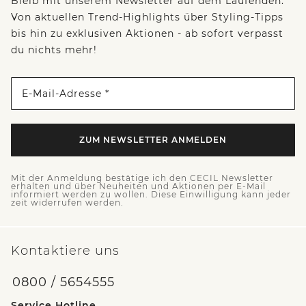
Bleib mit unserem Newsletter auf dem Laufenden:
Von aktuellen Trend-Highlights über Styling-Tipps
bis hin zu exklusiven Aktionen - ab sofort verpasst
du nichts mehr!
E-Mail-Adresse *
ZUM NEWSLETTER ANMELDEN
Mit der Anmeldung bestätige ich den CECIL Newsletter
erhalten und über Neuheiten und Aktionen per E-Mail
informiert werden zu wollen. Diese Einwilligung kann jeder
zeit widerrufen werden.
Kontaktiere uns
0800 / 5654555
Service Hotline