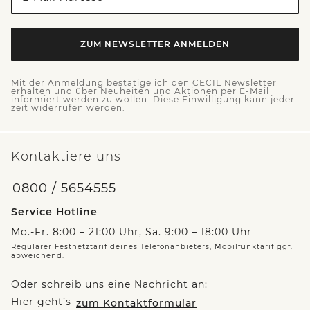
ZUM NEWSLETTER ANMELDEN
Mit der Anmeldung bestätige ich den CECIL Newsletter
erhalten und über Neuheiten und Aktionen per E-Mail
informiert werden zu wollen. Diese Einwilligung kann jeder
zeit widerrufen werden.
Kontaktiere uns
0800 / 5654555
Service Hotline
Mo.-Fr. 8:00 – 21:00 Uhr, Sa. 9:00 – 18:00 Uhr
Regulärer Festnetztarif deines Telefonanbieters, Mobilfunktarif ggf.
abweichend.
Oder schreib uns eine Nachricht an:
Hier geht’s
zum Kontaktformular