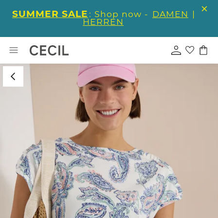
SUMMER SALE
: Shop now -
DAMEN
|
HERREN