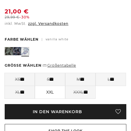
21,00
€
29,99
€
-30%
inkl. MwSt.
zzgl. Versandkosten
FARBE WÄHLEN
|
vanilla white
GRÖSSE WÄHLEN
Größentabelle
|
XS
S
M
L
XL
XXL
XXXL
IN DEN WARENKORB
SHOP THE LOOK