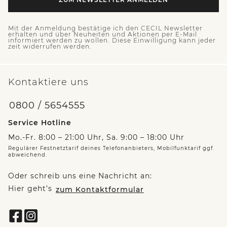
Mit der Anmeldung bestätige ich den CECIL Newsletter
erhalten und über Neuheiten und Aktionen per E-Mail
informiert werden zu wollen. Diese Einwilligung kann jeder
zeit widerrufen werden.
Kontaktiere uns
0800 / 5654555
Service Hotline
Mo.-Fr. 8:00 – 21:00 Uhr, Sa. 9:00 – 18:00 Uhr
Regulärer Festnetztarif deines Telefonanbieters, Mobilfunktarif ggf.
abweichend.
Oder schreib uns eine Nachricht an:
Hier geht’s
zum Kontaktformular