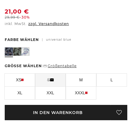
21,00
€
29,99
€
-30%
inkl. MwSt.
zzgl. Versandkosten
FARBE WÄHLEN
|
universal blue
GRÖSSE WÄHLEN
Größentabelle
|
XS
S
M
L
XL
XXL
XXXL
IN DEN WARENKORB