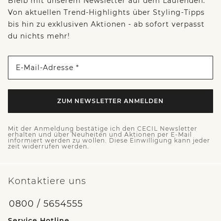
Bleib mit unserem Newsletter auf dem Laufenden:
Von aktuellen Trend-Highlights über Styling-Tipps
bis hin zu exklusiven Aktionen - ab sofort verpasst
du nichts mehr!
E-Mail-Adresse *
ZUM NEWSLETTER ANMELDEN
Mit der Anmeldung bestätige ich den CECIL Newsletter
erhalten und über Neuheiten und Aktionen per E-Mail
informiert werden zu wollen. Diese Einwilligung kann jeder
zeit widerrufen werden.
Kontaktiere uns
0800 / 5654555
Service Hotline