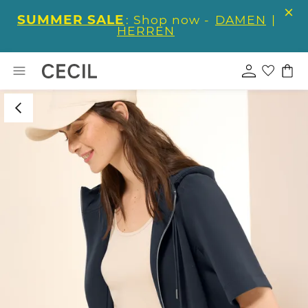
SUMMER SALE
: Shop now -
DAMEN
|
HERREN