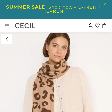
SUMMER SALE
: Shop now -
DAMEN
|
HERREN