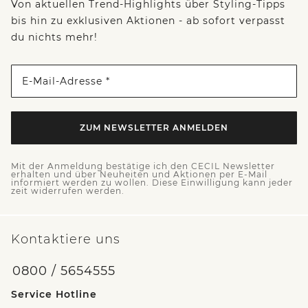
Von aktuellen Trend-Highlights über Styling-Tipps
bis hin zu exklusiven Aktionen - ab sofort verpasst
du nichts mehr!
E-Mail-Adresse *
ZUM NEWSLETTER ANMELDEN
Mit der Anmeldung bestätige ich den CECIL Newsletter
erhalten und über Neuheiten und Aktionen per E-Mail
informiert werden zu wollen. Diese Einwilligung kann jeder
zeit widerrufen werden.
Kontaktiere uns
0800 / 5654555
Service Hotline