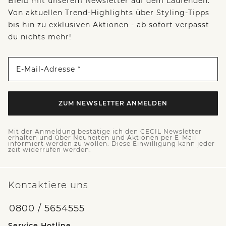
Bleib mit unserem Newsletter auf dem Laufenden:
Von aktuellen Trend-Highlights über Styling-Tipps
bis hin zu exklusiven Aktionen - ab sofort verpasst
du nichts mehr!
E-Mail-Adresse *
ZUM NEWSLETTER ANMELDEN
Mit der Anmeldung bestätige ich den CECIL Newsletter
erhalten und über Neuheiten und Aktionen per E-Mail
informiert werden zu wollen. Diese Einwilligung kann jeder
zeit widerrufen werden.
Kontaktiere uns
0800 / 5654555
Service Hotline