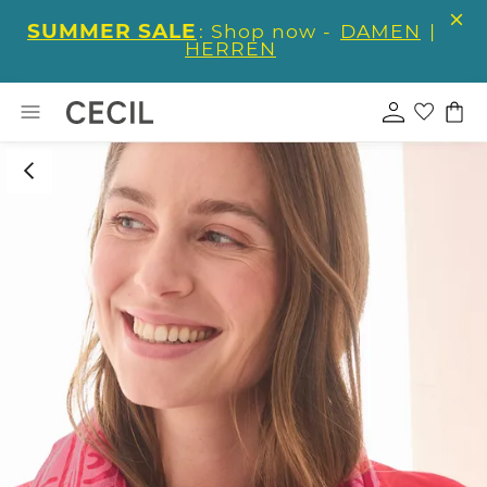
SUMMER SALE
: Shop now -
DAMEN
|
HERREN