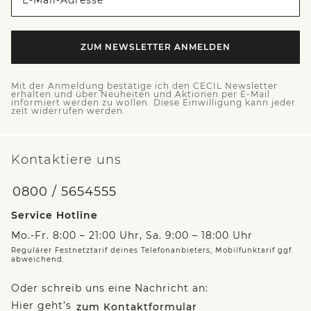
ZUM NEWSLETTER ANMELDEN
Mit der Anmeldung bestätige ich den CECIL Newsletter
erhalten und über Neuheiten und Aktionen per E-Mail
informiert werden zu wollen. Diese Einwilligung kann jeder
zeit widerrufen werden.
Kontaktiere uns
0800 / 5654555
Service Hotline
Mo.-Fr. 8:00 – 21:00 Uhr, Sa. 9:00 – 18:00 Uhr
Regulärer Festnetztarif deines Telefonanbieters, Mobilfunktarif ggf.
abweichend.
Oder schreib uns eine Nachricht an:
Hier geht’s
zum Kontaktformular