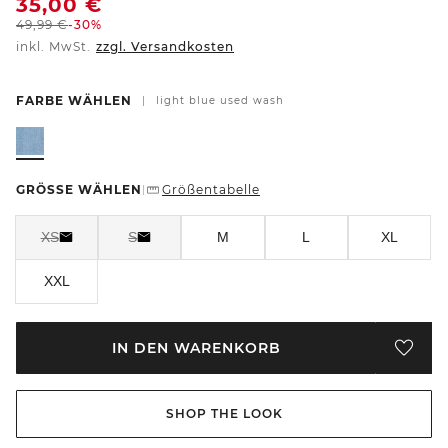
35,00
€
49,99
€
-30%
inkl. MwSt.
zzgl. Versandkosten
FARBE WÄHLEN
|
light blue used wash
GRÖSSE WÄHLEN
Größentabelle
|
XS
S
M
L
XL
XXL
IN DEN WARENKORB
SHOP THE LOOK