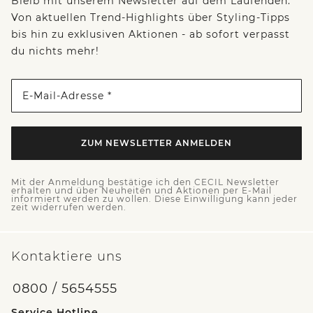
Bleib mit unserem Newsletter auf dem Laufenden:
Von aktuellen Trend-Highlights über Styling-Tipps
bis hin zu exklusiven Aktionen - ab sofort verpasst
du nichts mehr!
E-Mail-Adresse *
ZUM NEWSLETTER ANMELDEN
Mit der Anmeldung bestätige ich den CECIL Newsletter
erhalten und über Neuheiten und Aktionen per E-Mail
informiert werden zu wollen. Diese Einwilligung kann jeder
zeit widerrufen werden.
Kontaktiere uns
0800 / 5654555
Service Hotline