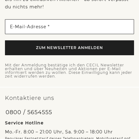
du nichts mehr!
E-Mail-Adresse *
ZUM NEWSLETTER ANMELDEN
Mit der Anmeldung bestätige ich den CECIL Newsletter
erhalten und über Neuheiten und Aktionen per E-Mail
informiert werden zu wollen. Diese Einwilligung kann jeder
zeit widerrufen werden.
Kontaktiere uns
0800 / 5654555
Service Hotline
Mo.-Fr. 8:00 – 21:00 Uhr, Sa. 9:00 – 18:00 Uhr
Regulärer Festnetztarif deines Telefonanbieters, Mobilfunktarif ggf.