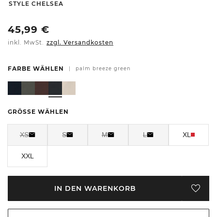
-
STYLE CHELSEA
45,99
€
inkl. MwSt.
zzgl. Versandkosten
FARBE WÄHLEN
|
palm breeze green
GRÖSSE WÄHLEN
XS
S
M
L
XL
XXL
IN DEN WARENKORB